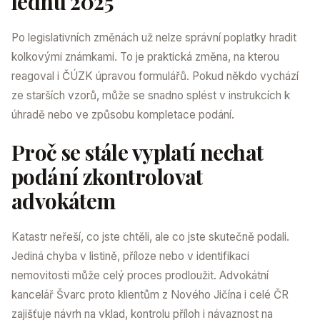
lednu 2025
Po legislativních změnách už nelze správní poplatky hradit
kolkovými známkami. To je praktická změna, na kterou
reagoval i ČÚZK úpravou formulářů. Pokud někdo vychází
ze starších vzorů, může se snadno splést v instrukcích k
úhradě nebo ve způsobu kompletace podání.
Proč se stále vyplatí nechat
podání zkontrolovat
advokátem
Katastr neřeší, co jste chtěli, ale co jste skutečně podali.
Jediná chyba v listině, příloze nebo v identifikaci
nemovitosti může celý proces prodloužit. Advokátní
kancelář Švarc proto klientům z Nového Jičína i celé ČR
zajišťuje návrh na vklad, kontrolu příloh i návaznost na