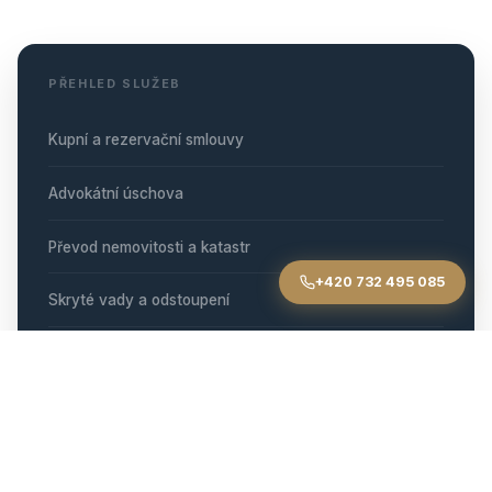
PŘEHLED SLUŽEB
Kupní a rezervační smlouvy
Advokátní úschova
Převod nemovitosti a katastr
+420 732 495 085
Skryté vady a odstoupení
Spoluvlastnictví
Darovací smlouva
Nemovitostní spory