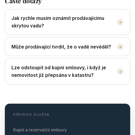
Časté dotazy
Jak rychle musím oznámit prodávajícímu
+
skrytou vadu?
+
Může prodávající tvrdit, že o vadě nevěděl?
Lze odstoupit od kupní smlouvy, i když je
+
nemovitost již přepsána v katastru?
PŘEHLED SLUŽEB
Kupní a rezervační smlouvy