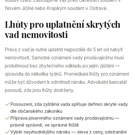
soudní řízení. Zastoupíme vás před Okresním soudem v
Novém Jičíně nebo Krajským soudem v Ostravě.
Lhůty pro uplatnění skrytých
vad nemovitosti
Práva z vad je nutné uplatnit nejpozději do 5 let od nabytí
nemovitosti. Samotné oznámení vady prodávajícímu musí
proběhnout bez zbytečného odkladu po jejím zjištění —
zpravidla do několika týdnů. Promeškání lhůty pro oznámení
může být důvodem k odmítnutí nároku. Advokátní kancelář
posoudí, zda jsou lhůty dodrženy.
Posouzení, zda zjištěná vada splňuje definici skryté vady
dle občanského zákoníku
Příprava písemného oznámení vady prodávajícímu —
právně správně, ve správné lhůtě
Výběr nejvhodnějšího nároku — sleva z ceny, odstranění