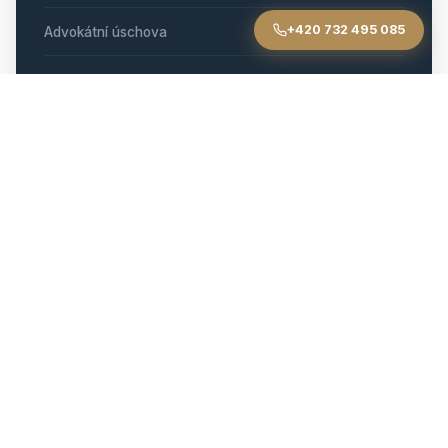
+420 732 495 085
Advokátní úschova
Převod nemovitosti a katastr
Skryté vady a odstoupení
Spoluvlastnictví
Darovací smlouva
Nemovitostní spory
Pro realitní kanceláře
KONTAKT NOVÝ JIČÍN
Advokátní kancelář Švarc, s.r.o.