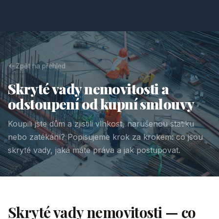
Zpět na přehled
Skryté vady nemovitosti a
odstoupení od kupní smlouvy
Koupili jste dům a zjistili vlhkost, narušenou statiku
nebo zatékání? Popisujeme krok za krokem: co jsou
skryté vady, jaká máte práva a jak postupovat.
Skryté vady nemovitosti — co