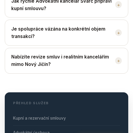
Jak rychle Advokátní kancelář Švarc připraví
+
kupní smlouvu?
Je spolupráce vázána na konkrétní objem
+
transakcí?
Nabízíte revize smluv i realitním kancelářím
+
mimo Nový Jičín?
PŘEHLED SLUŽEB
Kupní a rezervační smlouvy
Advokátní úschova