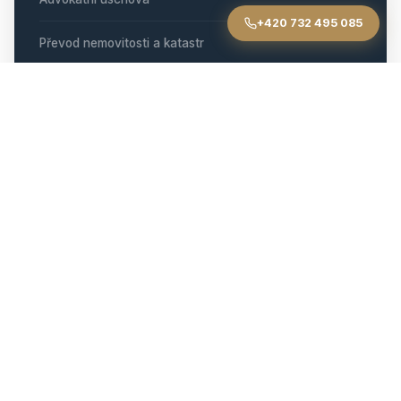
+420 732 495 085
Převod nemovitosti a katastr
Skryté vady a odstoupení
Spoluvlastnictví
Darovací smlouva
Nemovitostní spory
Pro realitní kanceláře
KONTAKT NOVÝ JIČÍN
Advokátní kancelář Švarc, s.r.o.
+420 732 495 085