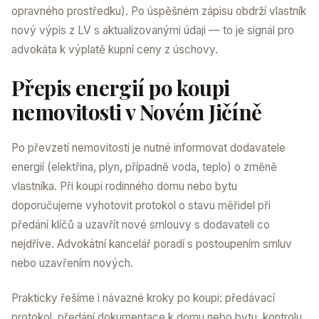
opravného prostředku). Po úspěšném zápisu obdrží vlastník
nový výpis z LV s aktualizovanými údaji — to je signál pro
advokáta k výplatě kupní ceny z úschovy.
Přepis energií po koupi
nemovitosti v Novém Jičíně
Po převzetí nemovitosti je nutné informovat dodavatele
energií (elektřina, plyn, případně voda, teplo) o změně
vlastníka. Při koupi rodinného domu nebo bytu
doporučujeme vyhotovit protokol o stavu měřidel při
předání klíčů a uzavřít nové smlouvy s dodavateli co
nejdříve. Advokátní kancelář poradí s postoupením smluv
nebo uzavřením nových.
Prakticky řešíme i návazné kroky po koupi: předávací
protokol, předání dokumentace k domu nebo bytu, kontrolu