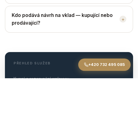
Kdo podává návrh na vklad — kupující nebo
+
prodávající?
PŘEHLED SLUŽEB
+420 732 495 085
Kupní a rezervační smlouvy
Advokátní úschova
Převod nemovitosti a katastr
Skryté vady a odstoupení