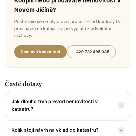
Koupili nebo prodáváte nemovitost v
Novém Jičíně?
Postaráme se o celý právní proces — od kontroly LV
přes návrh na katastr až po výplatu z advokátní
úschovy.
Domluvit konzultaci
+420 732 495 085
Časté dotazy
Jak dlouho trvá převod nemovitosti v
+
katastru?
+
Kolik stojí návrh na vklad do katastru?